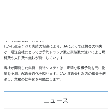
農家、JA、運送業者の収益増へ
一般的に農作物は地域のJAに集められ、分荷され、運送会社によ
って全国に発送されます。
しかし生産予測と実績の相違により、JAにとっては機会の損失
が、運送会社にとっては予約トラック数と実績数の違いによる燃
料費や人件費の無駄が発生しています。
当社が開発した集荷・発送システムは、正確な収穫予測を元に物
量を予測、配送最適化を図ります。JAと運送会社双方の損失を解
消し、業務の効率化を可能にします。
ニュース