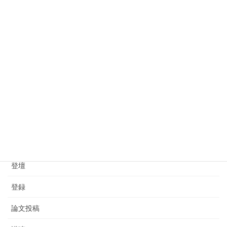
2025年6月8日
カテゴリー
アグリビジネス創出フェア
テレビ放映
地域社会DXパッケージ事業
学会
情報交換会
登壇
登録
論文投稿