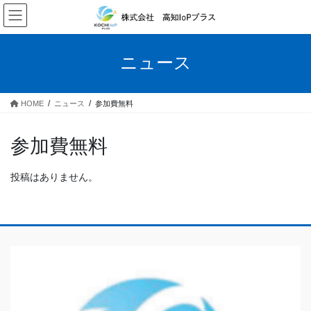
コ
ナ
ン
ビ
テ
ゲ
ン
ー
ニュース
ツ
シ
へ
ョ
ス
ン
HOME
ニュース
参加費無料
キ
に
ッ
移
プ
動
参加費無料
投稿はありません。