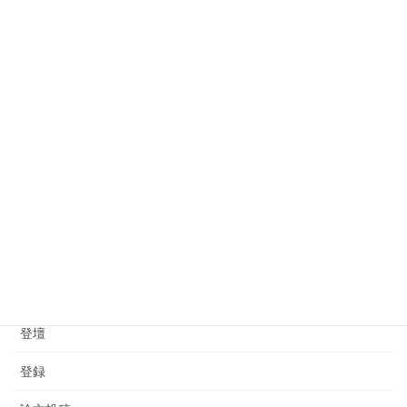
数理・データサイエンス・AI教育強化拠点コンソーシアムにて講
演しました
2025年6月8日
カテゴリー
アグリビジネス創出フェア
テレビ放映
地域社会DXパッケージ事業
学会
情報交換会
登壇
登録